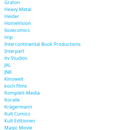
Graton
Heavy Metal
Heider
HomeVision
ilovecomics
imp
Intercontinental Book Productions
Interpart
itv Studios
JAL
JNK
Kinowelt
koch films
Komplett-Media
Koralle
Krägermann
Kult Comics
Kult Editionen
Magic Movie