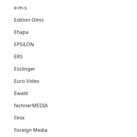
e-m-s
Edition Olms
Ehapa
EPSiLON
ERS
Esslinger
Euro Video
Ewald
fechnerMEDIA
Finix
Foreign Media