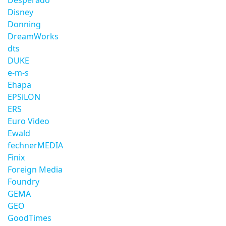
Desperado
Disney
Donning
DreamWorks
dts
DUKE
e-m-s
Ehapa
EPSiLON
ERS
Euro Video
Ewald
fechnerMEDIA
Finix
Foreign Media
Foundry
GEMA
GEO
GoodTimes