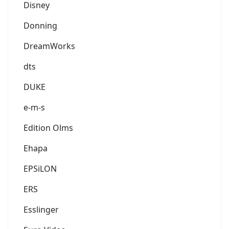
Disney
Donning
DreamWorks
dts
DUKE
e-m-s
Edition Olms
Ehapa
EPSiLON
ERS
Esslinger