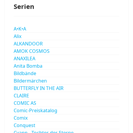
Serien
A•K•A
Alix
ALKANDOOR
AMOK COSMOS
ANAXILEA
Anita Bomba
Bildbände
Bildermärchen
BUTTERFLY IN THE AIR
CLAIRE
COMIC AS
Comic-Preiskatalog
Comix
Conquest
Cyann - Tochter der Sterne