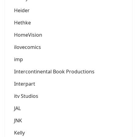
Heider
Hethke
HomeVision
ilovecomics
imp
Intercontinental Book Productions
Interpart
itv Studios
JAL
JNK
Kelly