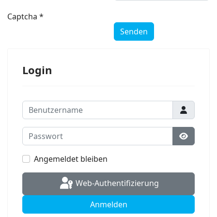
Captcha
*
Senden
Login
Benutzername
Passwort
Passwort
Angemeldet bleiben
Web-Authentifizierung
Anmelden