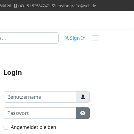
866 28
+49 151 52584747
epsilongrafix@web.de
Sign In
Login
Benutzername
Passwort
Passwort anzeigen
Angemeldet bleiben