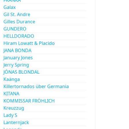
Galax
Gil St. Andre
Gilles Durance
GUNDERO
HELLDORADO
Hiram Lowatt & Placido
JANA BONDA
January Jones
Jerry Spring
JÓNAS BLONDAL
Kaänga
Killertornados über Germania
KITANA
KOMMISSAR FRÖHLICH
Kreuzzug
Lady S
Lanternjack