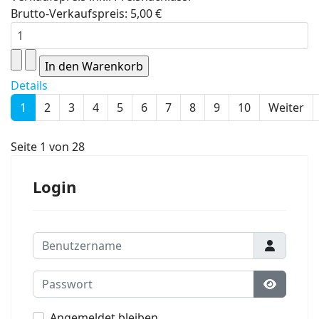
Brutto-Verkaufspreis:
5,00 €
Details
1
2
3
4
5
6
7
8
9
10
Weiter
Seite 1 von 28
Login
Benutzername
Passwort
Passwort
Angemeldet bleiben