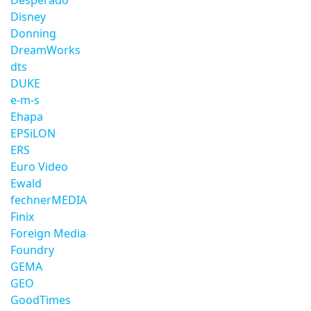
Desperado
Disney
Donning
DreamWorks
dts
DUKE
e-m-s
Ehapa
EPSiLON
ERS
Euro Video
Ewald
fechnerMEDIA
Finix
Foreign Media
Foundry
GEMA
GEO
GoodTimes