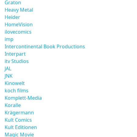
Graton
Heavy Metal
Heider
HomeVision
ilovecomics
imp
Intercontinental Book Productions
Interpart
itv Studios
JAL
JNK
Kinowelt
koch films
Komplett-Media
Koralle
Krägermann
Kult Comics
Kult Editionen
Magic Movie