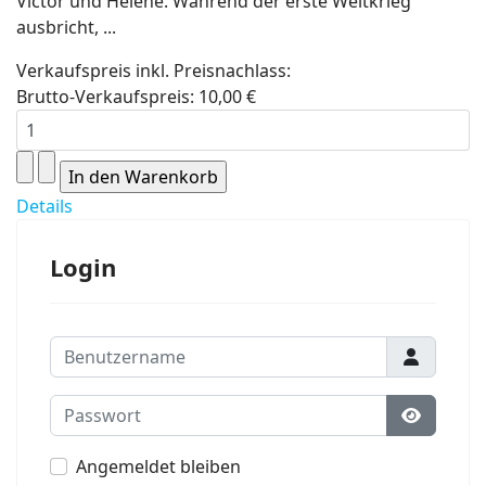
Victor und Helene. Während der erste Weltkrieg
ausbricht, ...
Verkaufspreis inkl. Preisnachlass:
Brutto-Verkaufspreis:
10,00 €
Details
Login
Benutzername
Passwort
Passwort
Angemeldet bleiben