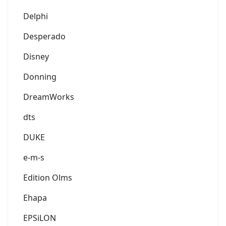
Delphi
Desperado
Disney
Donning
DreamWorks
dts
DUKE
e-m-s
Edition Olms
Ehapa
EPSiLON