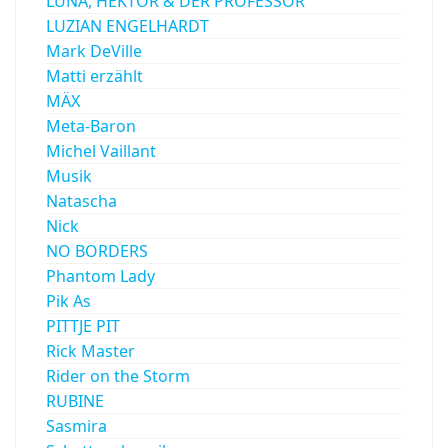
LUNA, HEKTOR & DER PROFESSOR
LUZIAN ENGELHARDT
Mark DeVille
Matti erzählt
MÄX
Meta-Baron
Michel Vaillant
Musik
Natascha
Nick
NO BORDERS
Phantom Lady
Pik As
PITTJE PIT
Rick Master
Rider on the Storm
RUBINE
Sasmira