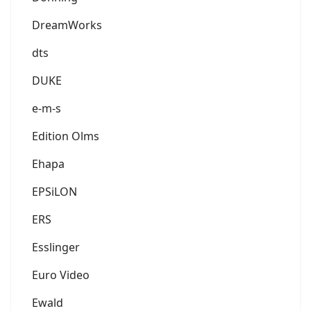
DreamWorks
dts
DUKE
e-m-s
Edition Olms
Ehapa
EPSiLON
ERS
Esslinger
Euro Video
Ewald