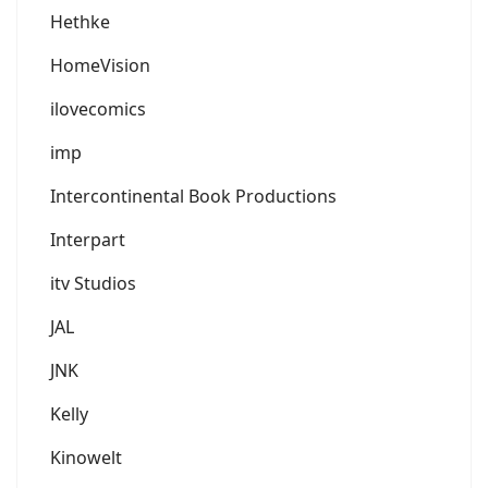
Hethke
HomeVision
ilovecomics
imp
Intercontinental Book Productions
Interpart
itv Studios
JAL
JNK
Kelly
Kinowelt