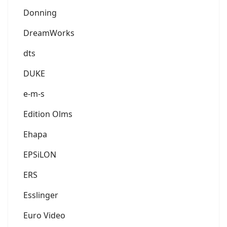
Donning
DreamWorks
dts
DUKE
e-m-s
Edition Olms
Ehapa
EPSiLON
ERS
Esslinger
Euro Video