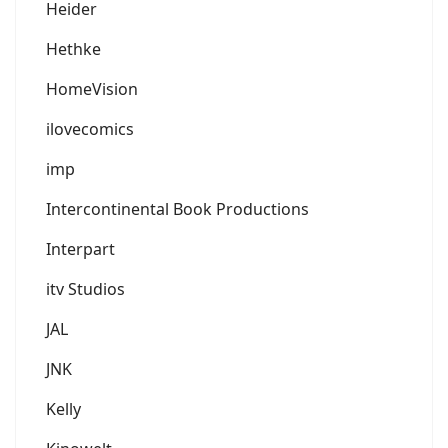
Heider
Hethke
HomeVision
ilovecomics
imp
Intercontinental Book Productions
Interpart
itv Studios
JAL
JNK
Kelly