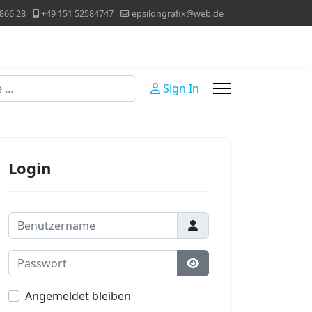
866 28
+49 151 52584747
epsilongrafix@web.de
Sign In
Login
Benutzername
Passwort
Passwort anzeigen
Angemeldet bleiben