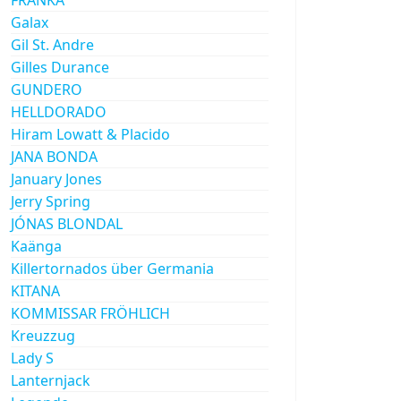
Galax
Gil St. Andre
Gilles Durance
GUNDERO
HELLDORADO
Hiram Lowatt & Placido
JANA BONDA
January Jones
Jerry Spring
JÓNAS BLONDAL
Kaänga
Killertornados über Germania
KITANA
KOMMISSAR FRÖHLICH
Kreuzzug
Lady S
Lanternjack