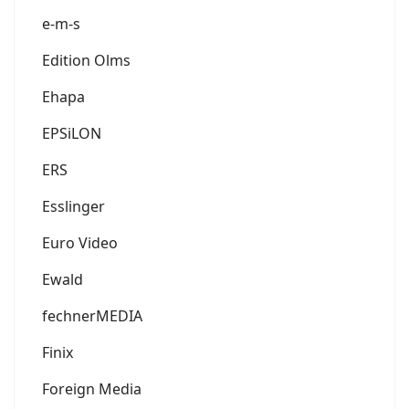
e-m-s
Edition Olms
Ehapa
EPSiLON
ERS
Esslinger
Euro Video
Ewald
fechnerMEDIA
Finix
Foreign Media