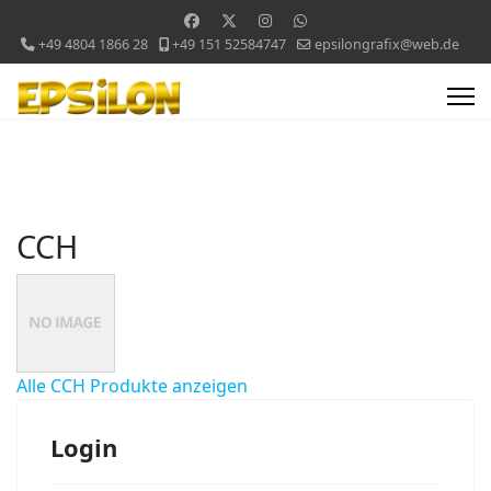
+49 4804 1866 28
+49 151 52584747
epsilongrafix@web.de
CCH
Alle CCH Produkte anzeigen
Login