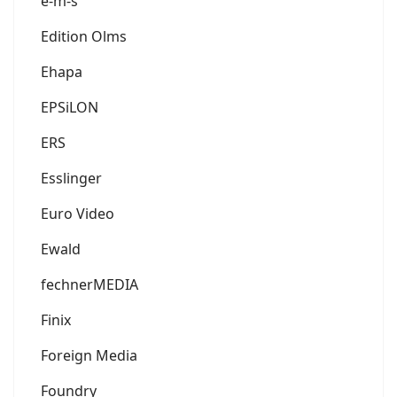
e-m-s
Edition Olms
Ehapa
EPSiLON
ERS
Esslinger
Euro Video
Ewald
fechnerMEDIA
Finix
Foreign Media
Foundry