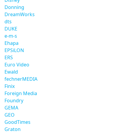
Disney
Donning
DreamWorks
dts
DUKE
e-m-s
Ehapa
EPSiLON
ERS
Euro Video
Ewald
fechnerMEDIA
Finix
Foreign Media
Foundry
GEMA
GEO
GoodTimes
Graton