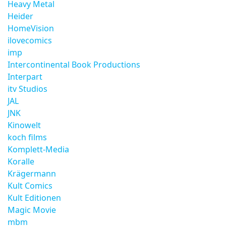
Heavy Metal
Heider
HomeVision
ilovecomics
imp
Intercontinental Book Productions
Interpart
itv Studios
JAL
JNK
Kinowelt
koch films
Komplett-Media
Koralle
Krägermann
Kult Comics
Kult Editionen
Magic Movie
mbm