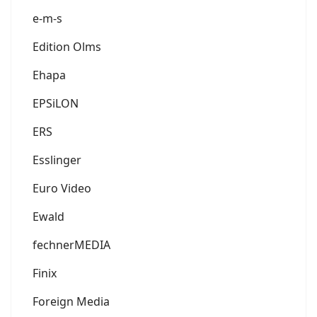
e-m-s
Edition Olms
Ehapa
EPSiLON
ERS
Esslinger
Euro Video
Ewald
fechnerMEDIA
Finix
Foreign Media