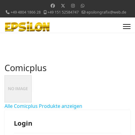
+49 4804 1866 28
+49 151 52584747
epsilongrafix@web.de
Comicplus
Alle Comicplus Produkte anzeigen
Login