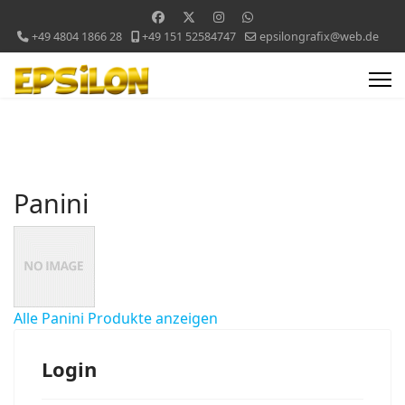
+49 4804 1866 28
+49 151 52584747
epsilongrafix@web.de
Panini
Alle Panini Produkte anzeigen
Login