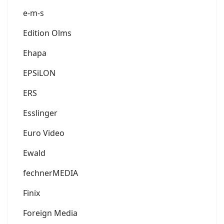
e-m-s
Edition Olms
Ehapa
EPSiLON
ERS
Esslinger
Euro Video
Ewald
fechnerMEDIA
Finix
Foreign Media