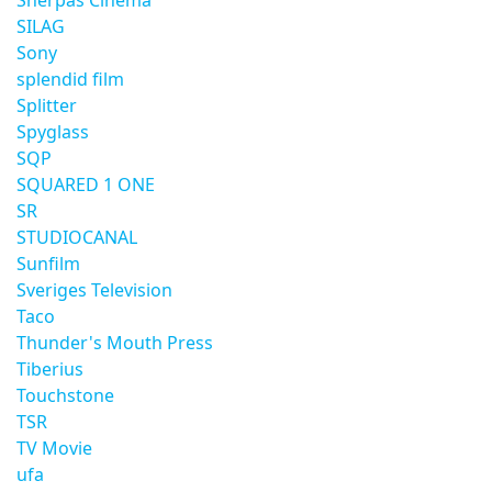
Sherpas Cinema
SILAG
Sony
splendid film
Splitter
Spyglass
SQP
SQUARED 1 ONE
SR
STUDIOCANAL
Sunfilm
Sveriges Television
Taco
Thunder's Mouth Press
Tiberius
Touchstone
TSR
TV Movie
ufa