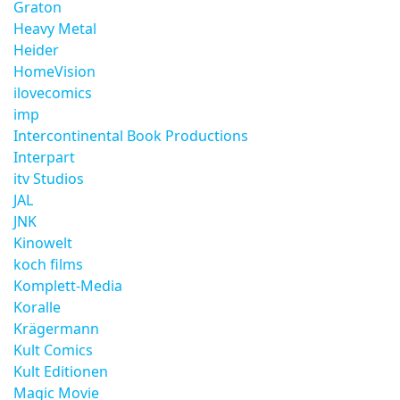
Graton
Heavy Metal
Heider
HomeVision
ilovecomics
imp
Intercontinental Book Productions
Interpart
itv Studios
JAL
JNK
Kinowelt
koch films
Komplett-Media
Koralle
Krägermann
Kult Comics
Kult Editionen
Magic Movie