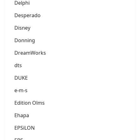
Delphi
Desperado
Disney
Donning
DreamWorks
dts
DUKE
e-m-s
Edition Olms
Ehapa
EPSiLON