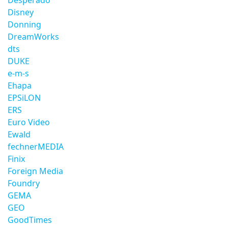
Desperado
Disney
Donning
DreamWorks
dts
DUKE
e-m-s
Ehapa
EPSiLON
ERS
Euro Video
Ewald
fechnerMEDIA
Finix
Foreign Media
Foundry
GEMA
GEO
GoodTimes