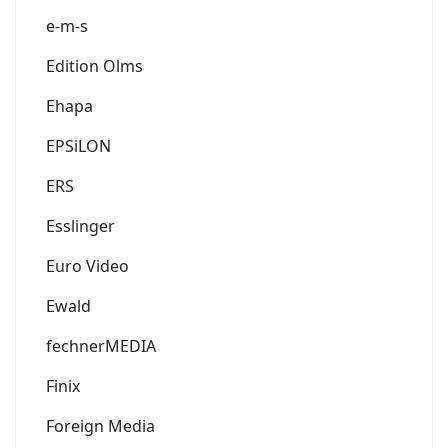
e-m-s
Edition Olms
Ehapa
EPSiLON
ERS
Esslinger
Euro Video
Ewald
fechnerMEDIA
Finix
Foreign Media