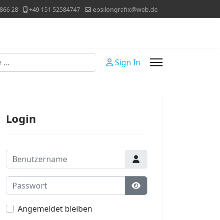
866 28
+49 151 52584747
epsilongrafix@web.de
Sign In
Login
Benutzername
Passwort
Passwort anzeigen
Angemeldet bleiben