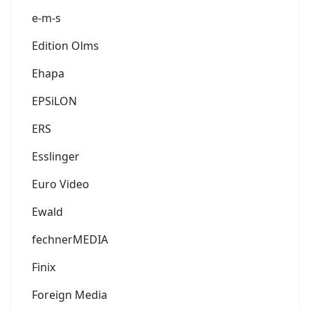
e-m-s
Edition Olms
Ehapa
EPSiLON
ERS
Esslinger
Euro Video
Ewald
fechnerMEDIA
Finix
Foreign Media