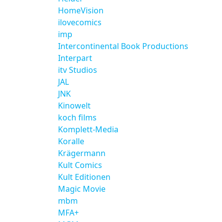
HomeVision
ilovecomics
imp
Intercontinental Book Productions
Interpart
itv Studios
JAL
JNK
Kinowelt
koch films
Komplett-Media
Koralle
Krägermann
Kult Comics
Kult Editionen
Magic Movie
mbm
MFA+