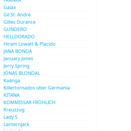
Galax
Gil St. Andre
Gilles Durance
GUNDERO
HELLDORADO
Hiram Lowatt & Placido
JANA BONDA
January Jones
Jerry Spring
JÓNAS BLONDAL
Kaänga
Killertornados über Germania
KITANA
KOMMISSAR FRÖHLICH
Kreuzzug
Lady S
Lanternjack