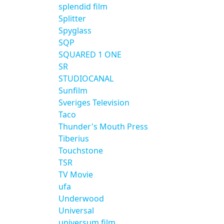
splendid film
Splitter
Spyglass
SQP
SQUARED 1 ONE
SR
STUDIOCANAL
Sunfilm
Sveriges Television
Taco
Thunder's Mouth Press
Tiberius
Touchstone
TSR
TV Movie
ufa
Underwood
Universal
universum film