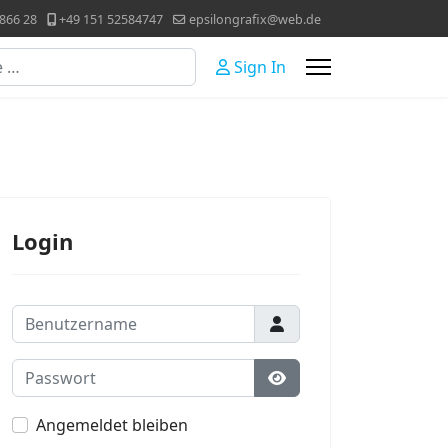
866 28
+49 151 52584747
epsilongrafix@web.de
Sign In
Login
Benutzername
Passwort
Passwort anzeigen
Angemeldet bleiben