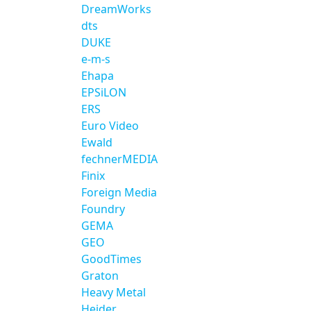
DreamWorks
dts
DUKE
e-m-s
Ehapa
EPSiLON
ERS
Euro Video
Ewald
fechnerMEDIA
Finix
Foreign Media
Foundry
GEMA
GEO
GoodTimes
Graton
Heavy Metal
Heider