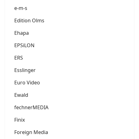
e-m-s
Edition Olms
Ehapa
EPSiLON
ERS
Esslinger
Euro Video
Ewald
fechnerMEDIA
Finix
Foreign Media