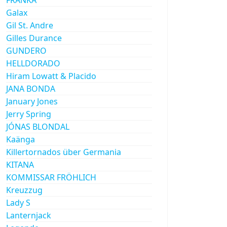
Galax
Gil St. Andre
Gilles Durance
GUNDERO
HELLDORADO
Hiram Lowatt & Placido
JANA BONDA
January Jones
Jerry Spring
JÓNAS BLONDAL
Kaänga
Killertornados über Germania
KITANA
KOMMISSAR FRÖHLICH
Kreuzzug
Lady S
Lanternjack