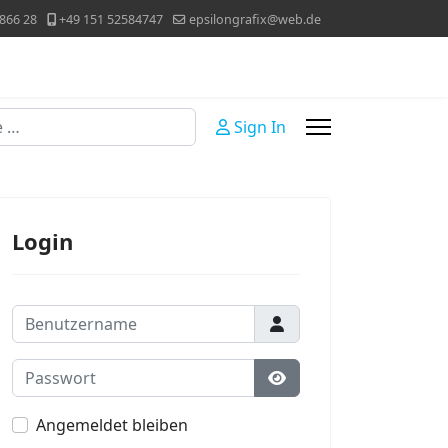
866 28
+49 151 52584747
epsilongrafix@web.de
Sign In
Login
Benutzername
Passwort
Passwort anzeigen
Angemeldet bleiben