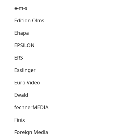
e-m-s
Edition Olms
Ehapa
EPSiLON
ERS
Esslinger
Euro Video
Ewald
fechnerMEDIA
Finix
Foreign Media