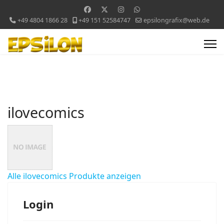
+49 4804 1866 28
+49 151 52584747
epsilongrafix@web.de
ilovecomics
Alle ilovecomics Produkte anzeigen
Login