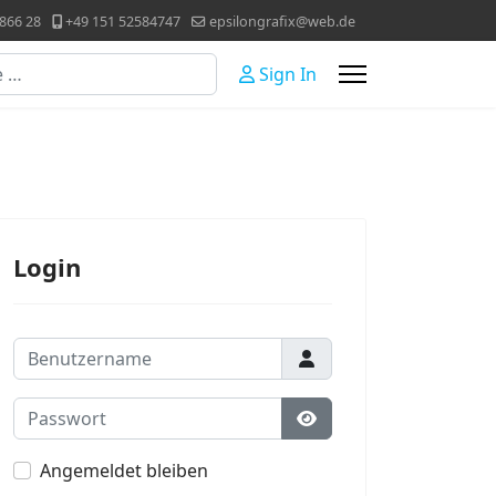
866 28
+49 151 52584747
epsilongrafix@web.de
Sign In
Login
Benutzername
Passwort
Passwort anzeigen
Angemeldet bleiben