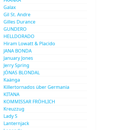
Galax
Gil St. Andre
Gilles Durance
GUNDERO
HELLDORADO
Hiram Lowatt & Placido
JANA BONDA
January Jones
Jerry Spring
JÓNAS BLONDAL
Kaänga
Killertornados über Germania
KITANA
KOMMISSAR FRÖHLICH
Kreuzzug
Lady S
Lanternjack