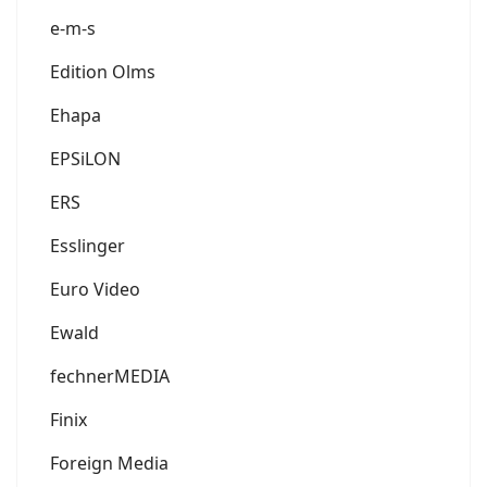
e-m-s
Edition Olms
Ehapa
EPSiLON
ERS
Esslinger
Euro Video
Ewald
fechnerMEDIA
Finix
Foreign Media