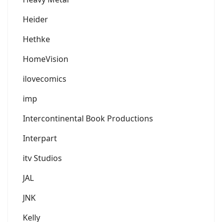
Heider
Hethke
HomeVision
ilovecomics
imp
Intercontinental Book Productions
Interpart
itv Studios
JAL
JNK
Kelly