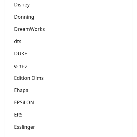
Disney
Donning
DreamWorks
dts
DUKE
e-m-s
Edition Olms
Ehapa
EPSiLON
ERS
Esslinger