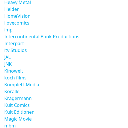
Heavy Metal
Heider
HomeVision
ilovecomics
imp
Intercontinental Book Productions
Interpart
itv Studios
JAL
JNK
Kinowelt
koch films
Komplett-Media
Koralle
Krägermann
Kult Comics
Kult Editionen
Magic Movie
mbm