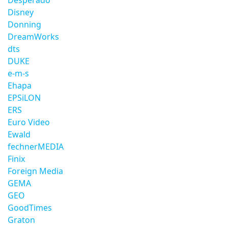
Desperado
Disney
Donning
DreamWorks
dts
DUKE
e-m-s
Ehapa
EPSiLON
ERS
Euro Video
Ewald
fechnerMEDIA
Finix
Foreign Media
GEMA
GEO
GoodTimes
Graton