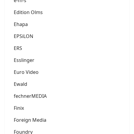
e-m-s
Edition Olms
Ehapa
EPSiLON
ERS
Esslinger
Euro Video
Ewald
fechnerMEDIA
Finix
Foreign Media
Foundry