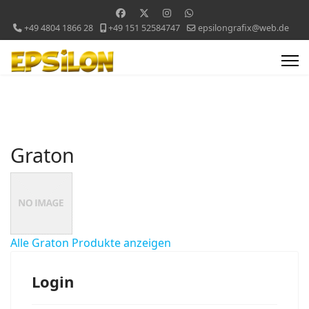
+49 4804 1866 28
+49 151 52584747
epsilongrafix@web.de
Graton
Alle Graton Produkte anzeigen
Login