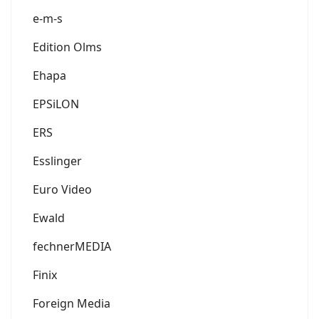
e-m-s
Edition Olms
Ehapa
EPSiLON
ERS
Esslinger
Euro Video
Ewald
fechnerMEDIA
Finix
Foreign Media