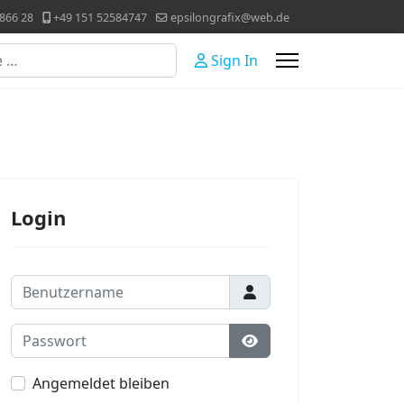
866 28
+49 151 52584747
epsilongrafix@web.de
Sign In
Login
Benutzername
Passwort
Passwort anzeigen
Angemeldet bleiben