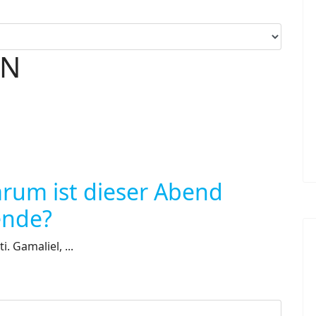
EN
arum ist dieser Abend
ende?
. Gamaliel, ...