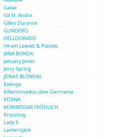
Galax
Gil St. Andre
Gilles Durance
GUNDERO
HELLDORADO
Hiram Lowatt & Placido
JANA BONDA
January Jones
Jerry Spring
JÓNAS BLONDAL
Kaänga
Killertornados über Germania
KITANA
KOMMISSAR FRÖHLICH
Kreuzzug
Lady S
Lanternjack