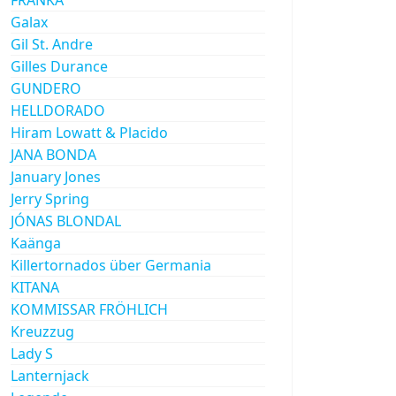
Galax
Gil St. Andre
Gilles Durance
GUNDERO
HELLDORADO
Hiram Lowatt & Placido
JANA BONDA
January Jones
Jerry Spring
JÓNAS BLONDAL
Kaänga
Killertornados über Germania
KITANA
KOMMISSAR FRÖHLICH
Kreuzzug
Lady S
Lanternjack