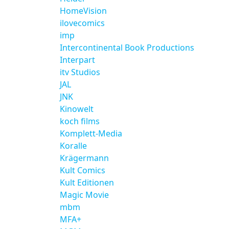
HomeVision
ilovecomics
imp
Intercontinental Book Productions
Interpart
itv Studios
JAL
JNK
Kinowelt
koch films
Komplett-Media
Koralle
Krägermann
Kult Comics
Kult Editionen
Magic Movie
mbm
MFA+