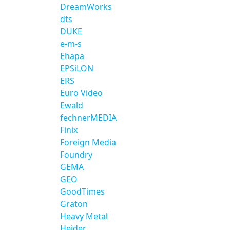
DreamWorks
dts
DUKE
e-m-s
Ehapa
EPSiLON
ERS
Euro Video
Ewald
fechnerMEDIA
Finix
Foreign Media
Foundry
GEMA
GEO
GoodTimes
Graton
Heavy Metal
Heider