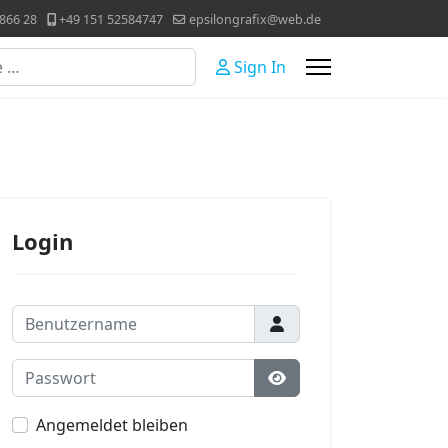
866 28
+49 151 52584747
epsilongrafix@web.de
Sign In
Login
Benutzername
Passwort
Passwort anzeigen
Angemeldet bleiben