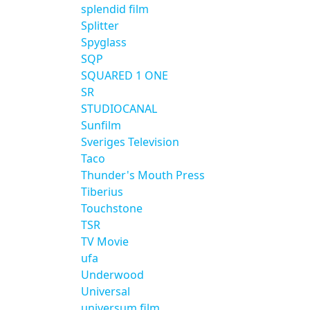
splendid film
Splitter
Spyglass
SQP
SQUARED 1 ONE
SR
STUDIOCANAL
Sunfilm
Sveriges Television
Taco
Thunder's Mouth Press
Tiberius
Touchstone
TSR
TV Movie
ufa
Underwood
Universal
universum film