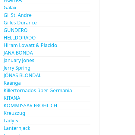
Galax
Gil St. Andre
Gilles Durance
GUNDERO
HELLDORADO
Hiram Lowatt & Placido
JANA BONDA
January Jones
Jerry Spring
JÓNAS BLONDAL
Kaänga
Killertornados über Germania
KITANA
KOMMISSAR FRÖHLICH
Kreuzzug
Lady S
Lanternjack