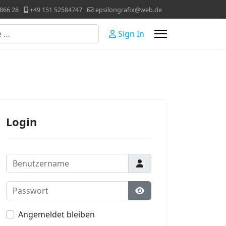
866 28
+49 151 52584747
epsilongrafix@web.de
Sign In
Login
Benutzername
Passwort
Passwort anzeigen
Angemeldet bleiben