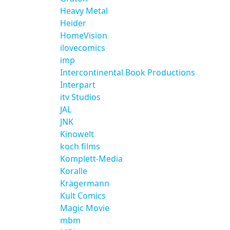
Heavy Metal
Heider
HomeVision
ilovecomics
imp
Intercontinental Book Productions
Interpart
itv Studios
JAL
JNK
Kinowelt
koch films
Komplett-Media
Koralle
Krägermann
Kult Comics
Magic Movie
mbm