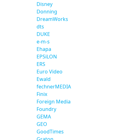
Disney
Donning
DreamWorks
dts
DUKE
e-m-s
Ehapa
EPSiLON
ERS
Euro Video
Ewald
fechnerMEDIA
Finix
Foreign Media
Foundry
GEMA
GEO
GoodTimes
Graton