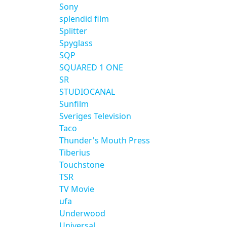
Sony
splendid film
Splitter
Spyglass
SQP
SQUARED 1 ONE
SR
STUDIOCANAL
Sunfilm
Sveriges Television
Taco
Thunder's Mouth Press
Tiberius
Touchstone
TSR
TV Movie
ufa
Underwood
Universal