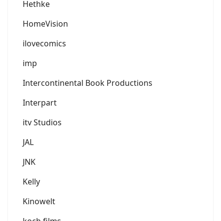
Hethke
HomeVision
ilovecomics
imp
Intercontinental Book Productions
Interpart
itv Studios
JAL
JNK
Kelly
Kinowelt
koch films