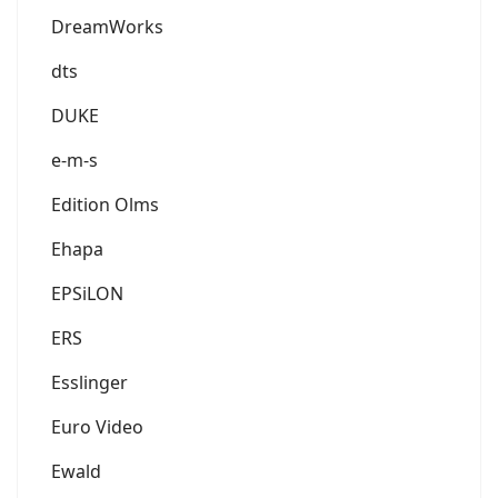
DreamWorks
dts
DUKE
e-m-s
Edition Olms
Ehapa
EPSiLON
ERS
Esslinger
Euro Video
Ewald