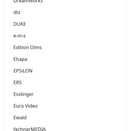
DreamWorks
dts
DUKE
e-m-s
Edition Olms
Ehapa
EPSiLON
ERS
Esslinger
Euro Video
Ewald
fechnerMEDIA