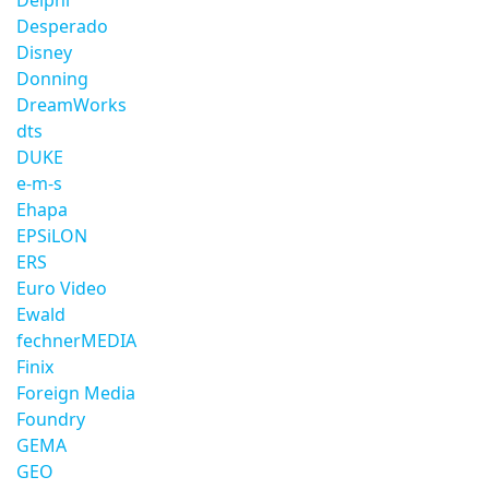
Delphi
Desperado
Disney
Donning
DreamWorks
dts
DUKE
e-m-s
Ehapa
EPSiLON
ERS
Euro Video
Ewald
fechnerMEDIA
Finix
Foreign Media
Foundry
GEMA
GEO