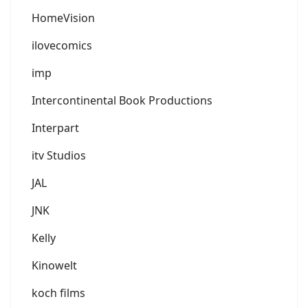
HomeVision
ilovecomics
imp
Intercontinental Book Productions
Interpart
itv Studios
JAL
JNK
Kelly
Kinowelt
koch films