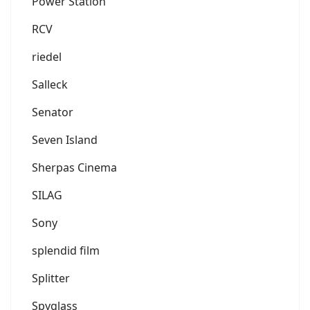
Power Station
RCV
riedel
Salleck
Senator
Seven Island
Sherpas Cinema
SILAG
Sony
splendid film
Splitter
Spyglass