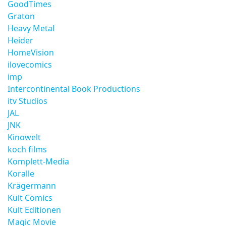
GoodTimes
Graton
Heavy Metal
Heider
HomeVision
ilovecomics
imp
Intercontinental Book Productions
itv Studios
JAL
JNK
Kinowelt
koch films
Komplett-Media
Koralle
Krägermann
Kult Comics
Kult Editionen
Magic Movie