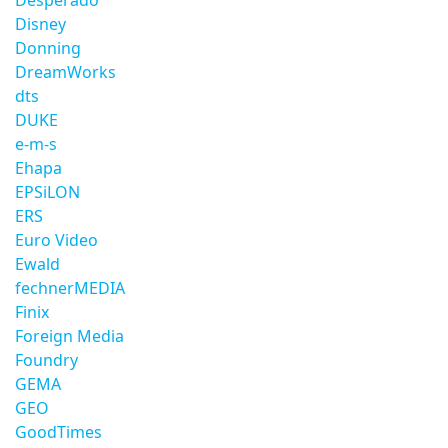
Desperado
Disney
Donning
DreamWorks
dts
DUKE
e-m-s
Ehapa
EPSiLON
ERS
Euro Video
Ewald
fechnerMEDIA
Finix
Foreign Media
Foundry
GEMA
GEO
GoodTimes