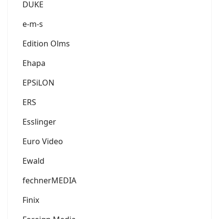
DUKE
e-m-s
Edition Olms
Ehapa
EPSiLON
ERS
Esslinger
Euro Video
Ewald
fechnerMEDIA
Finix