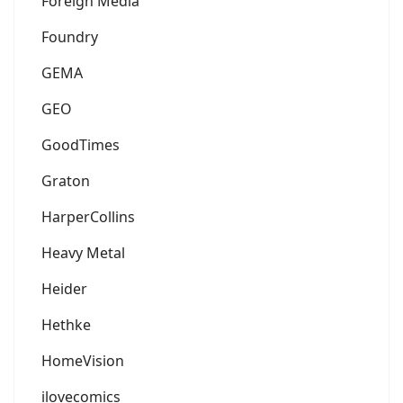
Foreign Media
Foundry
GEMA
GEO
GoodTimes
Graton
HarperCollins
Heavy Metal
Heider
Hethke
HomeVision
ilovecomics