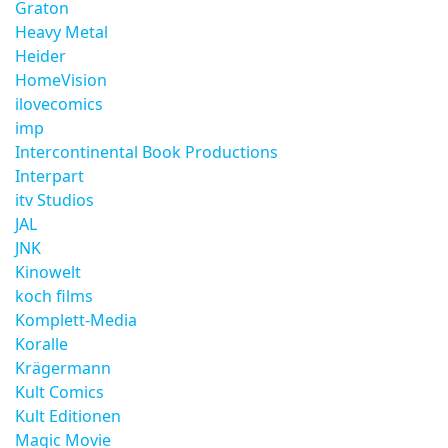
Graton
Heavy Metal
Heider
HomeVision
ilovecomics
imp
Intercontinental Book Productions
Interpart
itv Studios
JAL
JNK
Kinowelt
koch films
Komplett-Media
Koralle
Krägermann
Kult Comics
Kult Editionen
Magic Movie