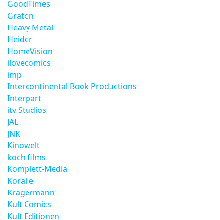
GoodTimes
Graton
Heavy Metal
Heider
HomeVision
ilovecomics
imp
Intercontinental Book Productions
Interpart
itv Studios
JAL
JNK
Kinowelt
koch films
Komplett-Media
Koralle
Krägermann
Kult Comics
Kult Editionen