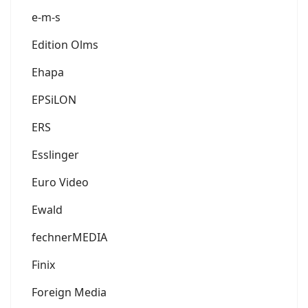
e-m-s
Edition Olms
Ehapa
EPSiLON
ERS
Esslinger
Euro Video
Ewald
fechnerMEDIA
Finix
Foreign Media