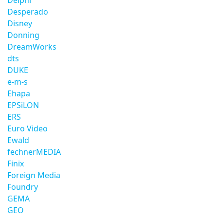
Delphi
Desperado
Disney
Donning
DreamWorks
dts
DUKE
e-m-s
Ehapa
EPSiLON
ERS
Euro Video
Ewald
fechnerMEDIA
Finix
Foreign Media
Foundry
GEMA
GEO