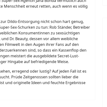
 Super-Sex-Agentin Jana Bonda vermutlich auch
te Menschheit erneut retten, auch wenn es völlig
z zur Dildo-Entsorgung nicht schon hart genug,
uper-Sex-Schurken zu tun: Rob Ständer, Betreiber
le weiblichen Konsumentinnen zu sexsüchtigen
nd Dr. Beauty, dessen vor allem weibliche
en Filmwelt in den Augen ihrer Fans auf den
erzuerkennen sind, so dass ein Kassenflop den
ngen meistert die ausgebildete Secret-Lust-
anger Hingabe auf befriedigende Weise.
hen, erregend oder lustig? Auf jeden Fall ist es
sucht. Prüde Zeitgenossen sollten lieber die
 ist und originelle Ideen und feuchte Ergebnisse