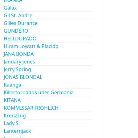
Galax
Gil St. Andre
Gilles Durance
GUNDERO
HELLDORADO
Hiram Lowatt & Placido
JANA BONDA
January Jones
Jerry Spring
JÓNAS BLONDAL
Kaänga
Killertornados über Germania
KITANA
KOMMISSAR FRÖHLICH
Kreuzzug
Lady S
Lanternjack