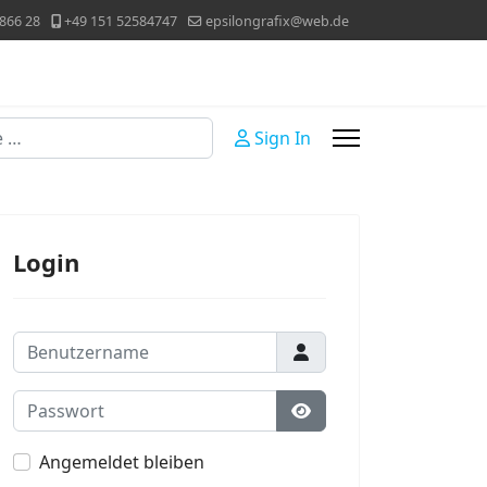
866 28
+49 151 52584747
epsilongrafix@web.de
Sign In
Login
Benutzername
Passwort
Passwort anzeigen
Angemeldet bleiben