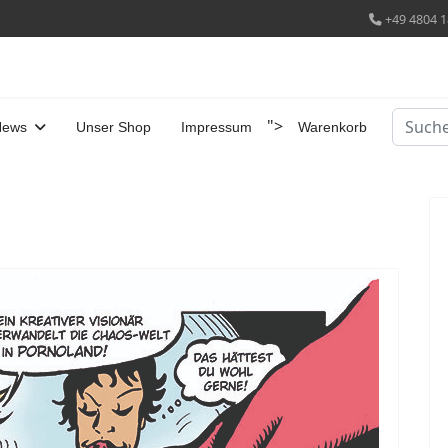
+49 4804 1
Suchen
">
News
Unser Shop
Impressum
Warenkorb