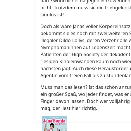
hätte wohl nichts dagegen einzuwenden!
nicht! Trotzdem muss sie die triebgelenk
sinnlos ist!
Doch als wäre Janas voller Körpereinsat
bekommt sie es noch mit zwei weiteren S
illegaler Dildo-Lollys, deren Verzehr al
Nymphomaninnen auf Lebenszeit macht, u
Patienten der High-Society der dekadent
riesigen Kinoleinwänden kaum noch wied
nächsten jagt. Auch diese Herausforderu
Agentin vom freien Fall bis zu stundenl
Muss man das lesen? Ist das schön anzuse
ein großer Spaß, wo jeder findet, was er 
Finger davon lassen. Doch wer volljährig
mag, der liest hier richtig.