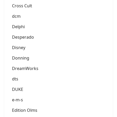
Cross Cult
dcm
Delphi
Desperado
Disney
Donning
DreamWorks
dts
DUKE
e-m-s
Edition Olms