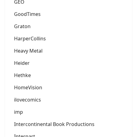
GEO
GoodTimes
Graton
HarperCollins
Heavy Metal
Heider
Hethke
HomeVision
ilovecomics
imp
Intercontinental Book Productions
Interpart