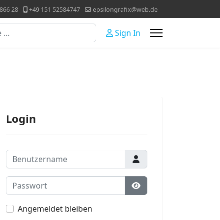
866 28
+49 151 52584747
epsilongrafix@web.de
Sign In
Login
Benutzername
Passwort
Passwort anzeigen
Angemeldet bleiben