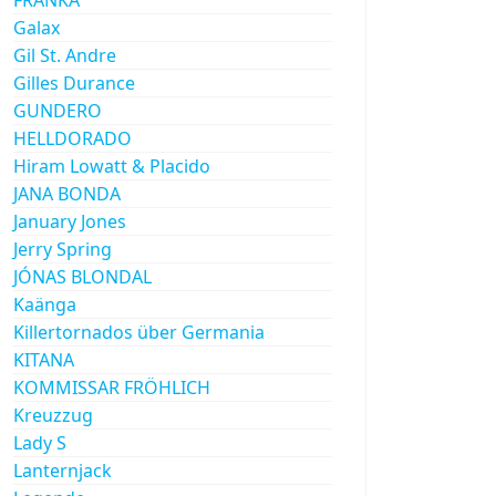
Galax
Gil St. Andre
Gilles Durance
GUNDERO
HELLDORADO
Hiram Lowatt & Placido
JANA BONDA
January Jones
Jerry Spring
JÓNAS BLONDAL
Kaänga
Killertornados über Germania
KITANA
KOMMISSAR FRÖHLICH
Kreuzzug
Lady S
Lanternjack