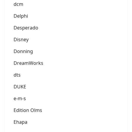
dcm
Delphi
Desperado
Disney
Donning
DreamWorks
dts
DUKE
e-m-s
Edition Olms
Ehapa