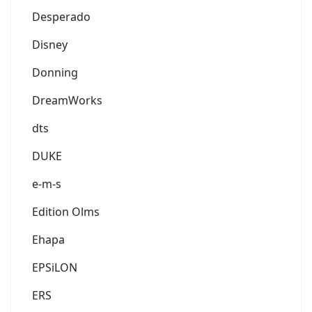
Desperado
Disney
Donning
DreamWorks
dts
DUKE
e-m-s
Edition Olms
Ehapa
EPSiLON
ERS