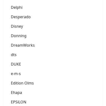
Delphi
Desperado
Disney
Donning
DreamWorks
dts
DUKE
e-m-s
Edition Olms
Ehapa
EPSiLON