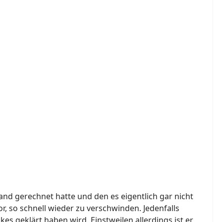
mand gerechnet hatte und den es eigentlich gar nicht
vor, so schnell wieder zu verschwinden. Jedenfalls
lkes geklärt haben wird. Einstweilen allerdings ist er