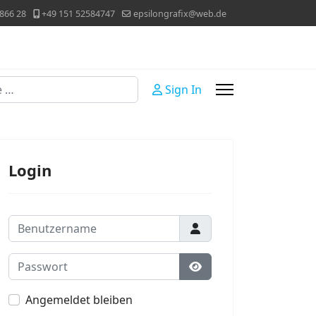
866 28
+49 151 52584747
epsilongrafix@web.de
Sign In
Login
Benutzername
Passwort
Passwort anzeigen
Angemeldet bleiben