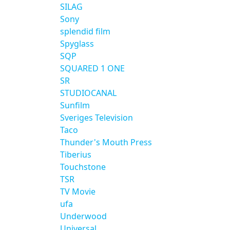
SILAG
Sony
splendid film
Spyglass
SQP
SQUARED 1 ONE
SR
STUDIOCANAL
Sunfilm
Sveriges Television
Taco
Thunder's Mouth Press
Tiberius
Touchstone
TSR
TV Movie
ufa
Underwood
Universal