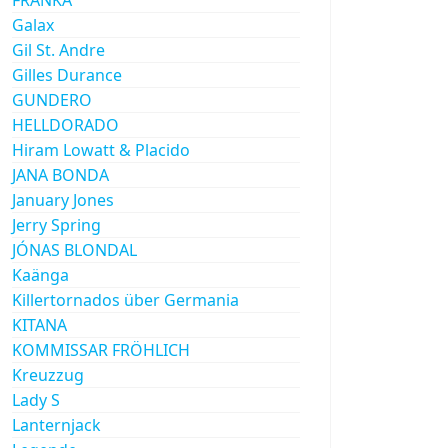
Galax
Gil St. Andre
Gilles Durance
GUNDERO
HELLDORADO
Hiram Lowatt & Placido
JANA BONDA
January Jones
Jerry Spring
JÓNAS BLONDAL
Kaänga
Killertornados über Germania
KITANA
KOMMISSAR FRÖHLICH
Kreuzzug
Lady S
Lanternjack