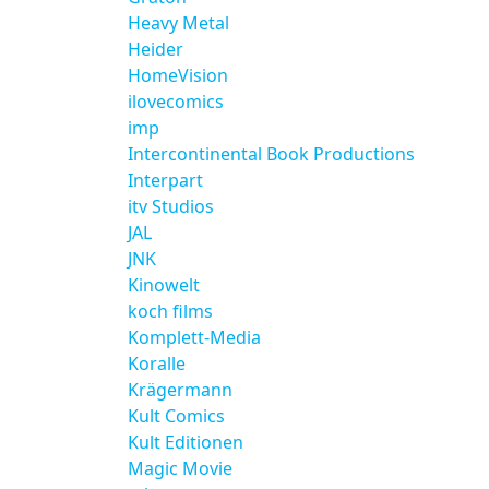
Heavy Metal
Heider
HomeVision
ilovecomics
imp
Intercontinental Book Productions
Interpart
itv Studios
JAL
JNK
Kinowelt
koch films
Komplett-Media
Koralle
Krägermann
Kult Comics
Kult Editionen
Magic Movie