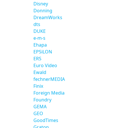
Disney
Donning
DreamWorks
dts
DUKE
e-m-s
Ehapa
EPSiLON
ERS
Euro Video
Ewald
fechnerMEDIA
Finix
Foreign Media
Foundry
GEMA
GEO
GoodTimes
Graton