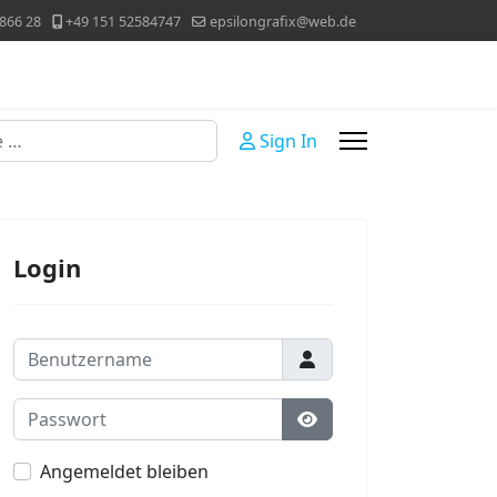
866 28
+49 151 52584747
epsilongrafix@web.de
Sign In
Login
Benutzername
Passwort
Passwort anzeigen
Angemeldet bleiben