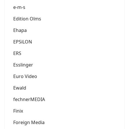
e-m-s
Edition Olms
Ehapa
EPSiLON
ERS
Esslinger
Euro Video
Ewald
fechnerMEDIA
Finix
Foreign Media