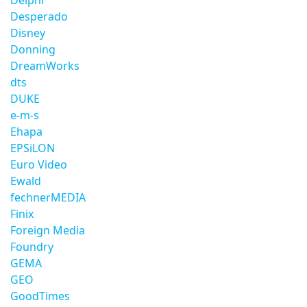
Delphi
Desperado
Disney
Donning
DreamWorks
dts
DUKE
e-m-s
Ehapa
EPSiLON
Euro Video
Ewald
fechnerMEDIA
Finix
Foreign Media
Foundry
GEMA
GEO
GoodTimes