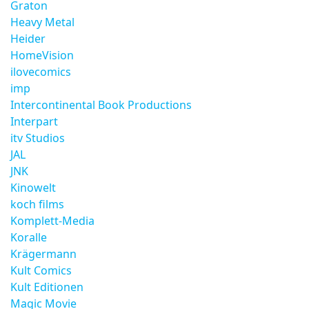
Graton
Heavy Metal
Heider
HomeVision
ilovecomics
imp
Intercontinental Book Productions
Interpart
itv Studios
JAL
JNK
Kinowelt
koch films
Komplett-Media
Koralle
Krägermann
Kult Comics
Kult Editionen
Magic Movie