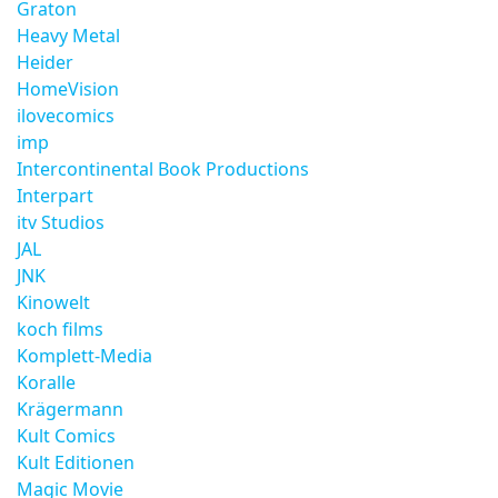
Graton
Heavy Metal
Heider
HomeVision
ilovecomics
imp
Intercontinental Book Productions
Interpart
itv Studios
JAL
JNK
Kinowelt
koch films
Komplett-Media
Koralle
Krägermann
Kult Comics
Kult Editionen
Magic Movie