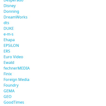
Desperado
Disney
Donning
DreamWorks
dts
DUKE
e-m-s
Ehapa
EPSiLON
ERS
Euro Video
Ewald
fechnerMEDIA
Finix
Foreign Media
Foundry
GEMA
GEO
GoodTimes