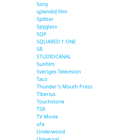
Sony
splendid film
Splitter
Spyglass
SQP
SQUARED 1 ONE
SR
STUDIOCANAL
Sunfilm
Sveriges Television
Taco
Thunder's Mouth Press
Tiberius
Touchstone
TSR
TV Movie
ufa
Underwood
Universal