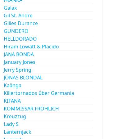
Galax
Gil St. Andre
Gilles Durance
GUNDERO
HELLDORADO
Hiram Lowatt & Placido
JANA BONDA
January Jones
Jerry Spring
JÓNAS BLONDAL
Kaänga
Killertornados über Germania
KITANA
KOMMISSAR FRÖHLICH
Kreuzzug
Lady S
Lanternjack