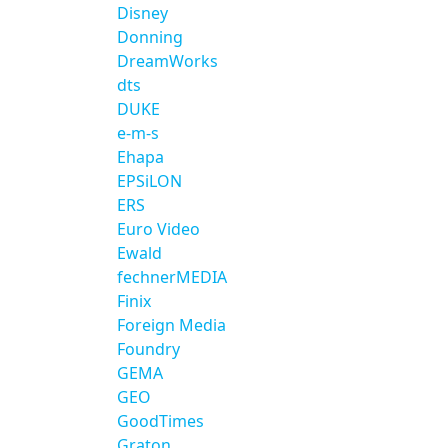
Disney
Donning
DreamWorks
dts
DUKE
e-m-s
Ehapa
EPSiLON
ERS
Euro Video
Ewald
fechnerMEDIA
Finix
Foreign Media
Foundry
GEMA
GEO
GoodTimes
Graton