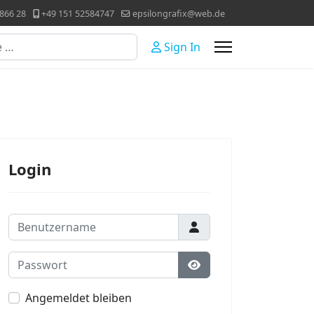
866 28
+49 151 52584747
epsilongrafix@web.de
Sign In
Login
Benutzername
Passwort
Passwort anzeigen
Angemeldet bleiben