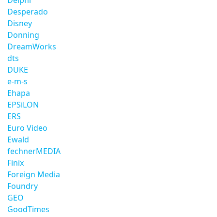
Delphi
Desperado
Disney
Donning
DreamWorks
dts
DUKE
e-m-s
Ehapa
EPSiLON
ERS
Euro Video
Ewald
fechnerMEDIA
Finix
Foreign Media
Foundry
GEO
GoodTimes