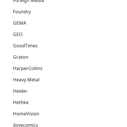
Foreign Media
Foundry
GEMA
GEO
GoodTimes
Graton
HarperCollins
Heavy Metal
Heider
Hethke
HomeVision
ilovecomics