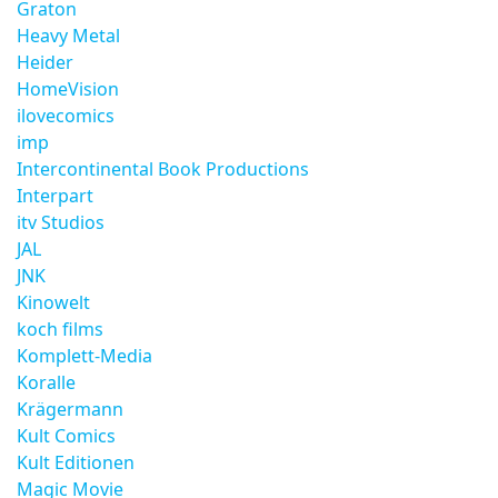
Graton
Heavy Metal
Heider
HomeVision
ilovecomics
imp
Intercontinental Book Productions
Interpart
itv Studios
JAL
JNK
Kinowelt
koch films
Komplett-Media
Koralle
Krägermann
Kult Comics
Kult Editionen
Magic Movie