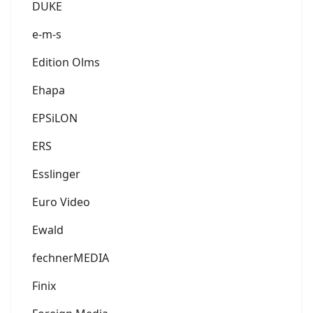
DUKE
e-m-s
Edition Olms
Ehapa
EPSiLON
ERS
Esslinger
Euro Video
Ewald
fechnerMEDIA
Finix