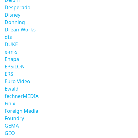
Delphi
Desperado
Disney
Donning
DreamWorks
dts
DUKE
e-m-s
Ehapa
EPSiLON
ERS
Euro Video
Ewald
fechnerMEDIA
Finix
Foreign Media
Foundry
GEMA
GEO