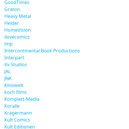
GoodTimes
Graton
Heavy Metal
Heider
HomeVision
ilovecomics
imp
Intercontinental Book Productions
Interpart
itv Studios
JAL
JNK
Kinowelt
koch films
Komplett-Media
Koralle
Krägermann
Kult Comics
Kult Editionen