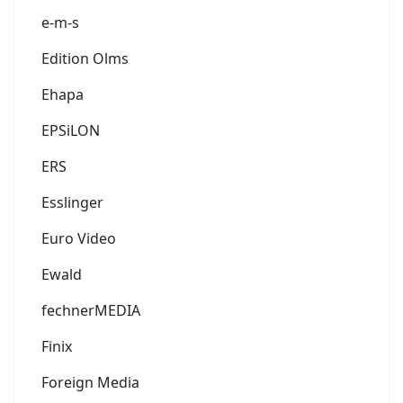
e-m-s
Edition Olms
Ehapa
EPSiLON
ERS
Esslinger
Euro Video
Ewald
fechnerMEDIA
Finix
Foreign Media