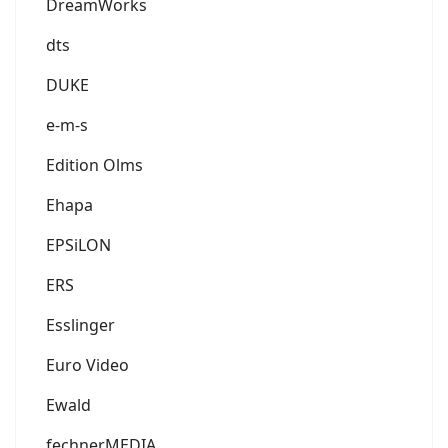
DreamWorks
dts
DUKE
e-m-s
Edition Olms
Ehapa
EPSiLON
ERS
Esslinger
Euro Video
Ewald
fechnerMEDIA