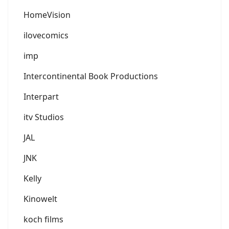
HomeVision
ilovecomics
imp
Intercontinental Book Productions
Interpart
itv Studios
JAL
JNK
Kelly
Kinowelt
koch films