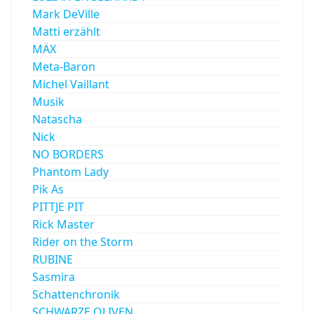
Mark DeVille
Matti erzählt
MÄX
Meta-Baron
Michel Vaillant
Musik
Natascha
Nick
NO BORDERS
Phantom Lady
Pik As
PITTJE PIT
Rick Master
Rider on the Storm
RUBINE
Sasmira
Schattenchronik
SCHWARZE OLIVEN