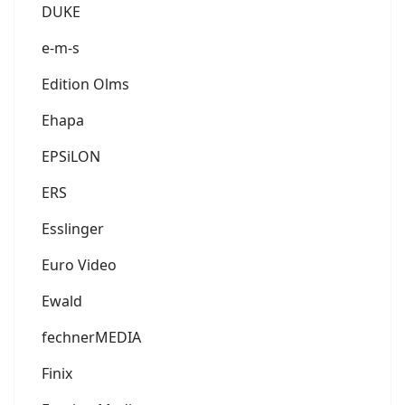
DUKE
e-m-s
Edition Olms
Ehapa
EPSiLON
ERS
Esslinger
Euro Video
Ewald
fechnerMEDIA
Finix