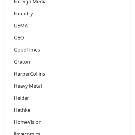
Foreign Media
Foundry
GEMA
GEO
GoodTimes
Graton
HarperCollins
Heavy Metal
Heider
Hethke
HomeVision
ilovecomics