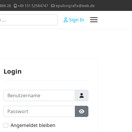
866 28
+49 151 52584747
epsilongrafix@web.de
Sign In
Login
Benutzername
Passwort
Passwort anzeigen
Angemeldet bleiben