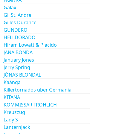
Galax
Gil St. Andre
Gilles Durance
GUNDERO
HELLDORADO
Hiram Lowatt & Placido
JANA BONDA
January Jones
Jerry Spring
JÓNAS BLONDAL
Kaänga
Killertornados über Germania
KITANA
KOMMISSAR FRÖHLICH
Kreuzzug
Lady S
Lanternjack