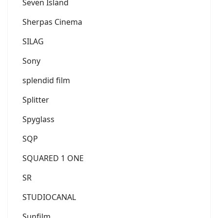
Seven Island
Sherpas Cinema
SILAG
Sony
splendid film
Splitter
Spyglass
SQP
SQUARED 1 ONE
SR
STUDIOCANAL
Sunfilm