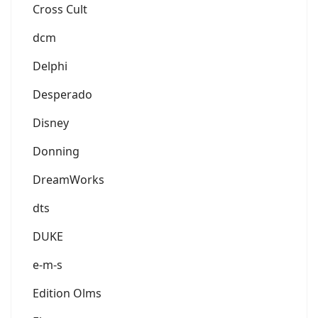
Cross Cult
dcm
Delphi
Desperado
Disney
Donning
DreamWorks
dts
DUKE
e-m-s
Edition Olms