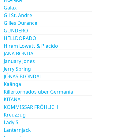
Galax
Gil St. Andre
Gilles Durance
GUNDERO
HELLDORADO
Hiram Lowatt & Placido
JANA BONDA
January Jones
Jerry Spring
JÓNAS BLONDAL
Kaänga
Killertornados über Germania
KITANA
KOMMISSAR FRÖHLICH
Kreuzzug
Lady S
Lanternjack