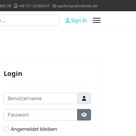
866 28
+49 151 52584747
epsilongrafix@web.de
Sign In
Login
Benutzername
Passwort
Passwort anzeigen
Angemeldet bleiben